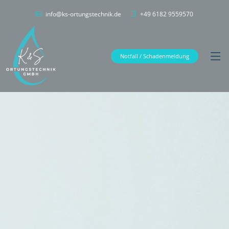
info@ks-ortungstechnik.de
+49 6182 9559570
Notfall / Schadenmeldung