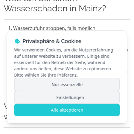
Wasserschaden in Mainz?
Wasserzufuhr stoppen, falls möglich.
K&S Ortungstechnik kontaktieren – wir reagieren
Privatsphäre & Cookies
innerhalb von 2 Stunden auf Ihre Anfrage.
Unsere Spezialisten sind innerhalb von 48 Stunden
Wir verwenden Cookies, um die Nutzererfahrung
auf unserer Website zu verbessern. Einige sind
vor Ort, um die Ursache des Schadens zu
essenziell für den Betrieb der Seite, während
lokalisieren.
andere uns helfen, diese Website zu optimieren.
Bebilderte Dokumentation und Sofortmaßnahmen
Bitte wählen Sie Ihre Präferenz.
helfen, den Schaden einzugrenzen.
Nur essenzielle
Unser Notdienst steht 7 Tage die Woche bereit, um
bei akuten Wasserschäden schnell zu handeln.
Einstellungen
Warum ist Leckortung so
Alle akzeptieren
wichtig?